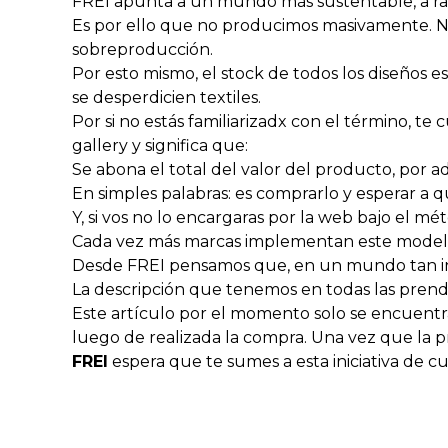
FREI apunta a un mundo más sustentable, a r
Es por ello que no producimos masivamente. N
sobreproducción.
Por esto mismo, el stock de todos los diseños
se desperdicien textiles.
Por si no estás familiarizadx con el término, te
gallery y significa que:
Se abona el total del valor del producto, por 
En simples palabras: es comprarlo y esperar a q
Y, si vos no lo encargaras por la web bajo el m
Cada vez más marcas implementan este modelo 
Desde FREI pensamos que, en un mundo tan in
La descripción que tenemos en todas las pren
Este artículo por el momento solo se encuentr
luego de realizada la compra. Una vez que la pr
FREI
espera que te sumes a esta iniciativa de 